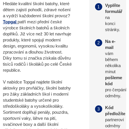
Hledáte kvalitní školní batohy, které
Vyplňte
1
dětem zajistí pohodlí, zdravé nošení
formulář
a vydrží každodenní školní provoz?
na
Topgal
patří mezi přední české
konci
výrobce školních batohů a školních
stránky.
doplňků. Již více než 30 let navrhuje
produkty, které spojují moderní
Na e-
2
design, ergonomii, vysokou kvalitu
mail
zpracování a dlouhou životnost.
vám
Díky tomu si značka získala důvěru
během
tisíců rodičů i školáků po celé České
několika
republice.
minut
pošleme
V nabídce Topgal najdete školní
kód
aktovky pro prvňáčky, školní batohy
pro čerpání
pro žáky základních škol i moderní
odměny.
studentské batohy určené pro
středoškoláky a vysokoškoláky.
Kód
3
Sortiment doplňují penály, pouzdra,
předložíte
sportovní vaky, láhve na pití,
partnerovi
svačinové boxy a další školní
odměny