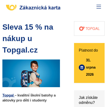
Sleva 15 % na
nákup u
Topgal.cz
Platnost do
31.
srpna
2026
Topgal
– kvalitní školní batohy a
Jak získáte
aktovky pro děti i studenty
odměnu?