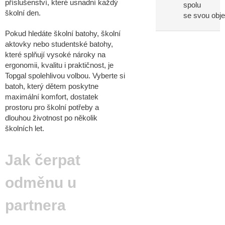
příslušenství, které usnadní každý
spolu
školní den.
se svou obj
Pokud hledáte školní batohy, školní
aktovky nebo studentské batohy,
které splňují vysoké nároky na
ergonomii, kvalitu i praktičnost, je
Topgal spolehlivou volbou. Vyberte si
batoh, který dětem poskytne
maximální komfort, dostatek
prostoru pro školní potřeby a
dlouhou životnost po několik
školních let.
Jak čerpat
odměnu u
partnera