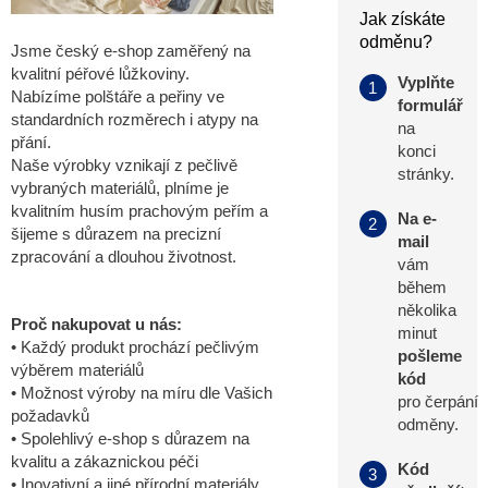
Jak získáte
odměnu?
Jsme český e-shop zaměřený na
kvalitní péřové lůžkoviny.
Vyplňte
1
Nabízíme polštáře a peřiny ve
formulář
standardních rozměrech i atypy na
na
přání.
konci
Naše výrobky vznikají z pečlivě
stránky.
vybraných materiálů, plníme je
kvalitním husím prachovým peřím a
Na e-
2
šijeme s důrazem na precizní
mail
zpracování a dlouhou životnost.
vám
během
několika
Proč nakupovat u nás:
minut
• Každý produkt prochází pečlivým
pošleme
výběrem materiálů
kód
• Možnost výroby na míru dle Vašich
pro čerpání
požadavků
odměny.
• Spolehlivý e-shop s důrazem na
kvalitu a zákaznickou péči
Kód
3
• Inovativní a jiné přírodní materiály