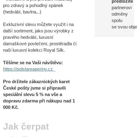
předložíte
pro zdravý a pohodlný spánek
partnerovi
(hedvábí, bavlna,..)
odměny
spolu
Exkluzivní slevu můžete využít i na
se svou obj
další sortiment, jako jsou výrobky z
pravého hedvábí, luxusní
damaškové povlečení, prostěradla či
naši luxusní kolekci Royal Silk.
Těšíme se na Vaši návštěvu:
https://polstareaperiny.cz
Pro držitele zákaznických karet
České pošty jsme si připravili
speciální slevu 5 % na vše a
dopravu zdarma při nákupu nad 1
000 Kč.
Jak čerpat