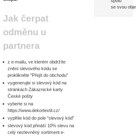
spolu
se svou obj
Jak čerpat
odměnu u
partnera
z e-mailu, ve kterém obdržíte
znění slevového kódu se
proklikněte “Přejít do obchodu”
vygenerujte si slevový kód na
stránkách Zákaznické karty
České pošty
vyberte si na
https://www.dekortextil.cz/
vyplňte kód do pole “slevový kód”
slevový kód přináší 10% slevu na
celý nezlevněný sortiment e-