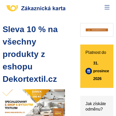
Sleva 10 % na
všechny
produkty z
Platnost do
31.
eshopu
prosince
Dekortextil.cz
2026
Jak získáte
odměnu?