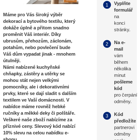
Vyplňte
1
formulář
Máme pro Vás široký výběr
na
dekorací a bytového textilu, který
konci
dokáže úplně a přitom snadno
stránky.
proměnit Váš interiér. Díky
ubrusům, přehozům, záclonám,
Na e-
2
potahům, nebo povlečení bude
mail
Váš dům vypadat jinak - mnohem
vám
útulněji.
během
Námi nabízené kuchyňské
několika
chňapky, zástěry a utěrky se
minut
mohou stát nejen velkými
pošleme
pomocníky, ale i dekorativními
kód
prvky, které se dají sladit s dalším
pro čerpání
textilem ve Vaší domácnosti. V
odměny.
nabídce máme rovněž hebké
ručníky a měkké deky či polštáře.
Kód
3
Veškeré naše zboží nabízíme za
předložíte
příznivé ceny. Slevový kód nabízí
partnerovi
10% slevu na celou nabídku e-
odměny
shopu.