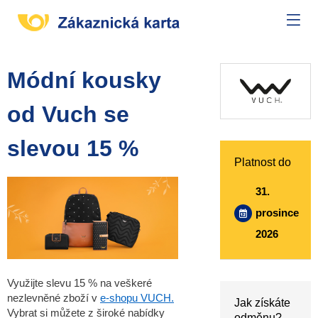
Módní kousky
od Vuch se
slevou 15 %
Platnost do
31.
prosince
2026
Využijte slevu 15 % na veškeré
nezlevněné zboží v
e-shopu VUCH.
Jak získáte
Vybrat si můžete z široké nabídky
odměnu?