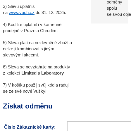
odměny
3) Slevu uplatníš
spolu
na
www.vuch.cz
do 31. 12. 2025.
se svou obj
4) Kód lze uplatnit i v kamenné
prodejně v Praze a Chrudimi.
5) Sleva platí na nezlevněné zboží a
nelze ji kombinovat s jinými
slevovými akcemi.
6) Sleva se nevztahuje na produkty
z kolekcí
Limited
a
Laboratory
7) V košíku použij svůj kód a raduj
se ze své nové Vušky!
Získat odměnu
Číslo Zákaznické karty: