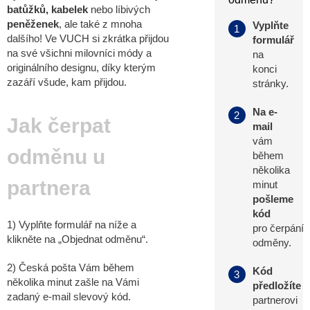
batůžků, kabelek
nebo líbivých
peněženek
, ale také z mnoha
Vyplňte
1
dalšího! Ve VUCH si zkrátka přijdou
formulář
na své všichni milovníci módy a
na
originálního designu, díky kterým
konci
zazáří všude, kam přijdou.
stránky.
Na e-
2
Jak čerpat
mail
vám
odměnu u
během
několika
partnera
minut
pošleme
kód
1) Vyplňte formulář na níže a
pro čerpání
klikněte na „Objednat odměnu“.
odměny.
2) Česká pošta Vám během
Kód
3
několika minut zašle na Vámi
předložíte
zadaný e-mail slevový kód.
partnerovi