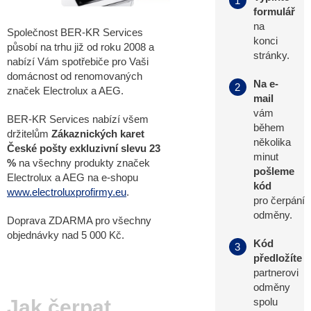
1
formulář
na
Společnost BER-KR Services
konci
působí na trhu již od roku 2008 a
stránky.
nabízí Vám spotřebiče pro Vaši
domácnost od renomovaných
Na e-
2
značek Electrolux a AEG.
mail
vám
BER-KR Services nabízí všem
během
držitelům
Zákaznických karet
několika
České pošty exkluzivní slevu 23
minut
%
na všechny produkty značek
pošleme
Electrolux a AEG na e-shopu
kód
www.electroluxprofirmy.eu
.
pro čerpání
odměny.
Doprava ZDARMA pro všechny
objednávky nad 5 000 Kč.
Kód
3
předložíte
partnerovi
odměny
Jak čerpat
spolu