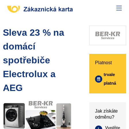
Sleva 23 % na
domácí
spotřebiče
Platnost
Electrolux a
trvale
platná
AEG
Jak získáte
odměnu?
Vyplňte