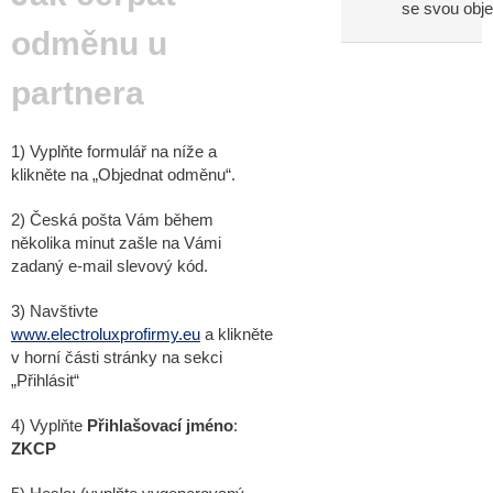
se svou obj
odměnu u
partnera
1) Vyplňte formulář na níže a
klikněte na „Objednat odměnu“.
2) Česká pošta Vám během
několika minut zašle na Vámi
zadaný e-mail slevový kód.
3) Navštivte
www.electroluxprofirmy.eu
a klikněte
v horní části stránky na sekci
„Přihlásit“
4) Vyplňte
Přihlašovací jméno
:
ZKCP